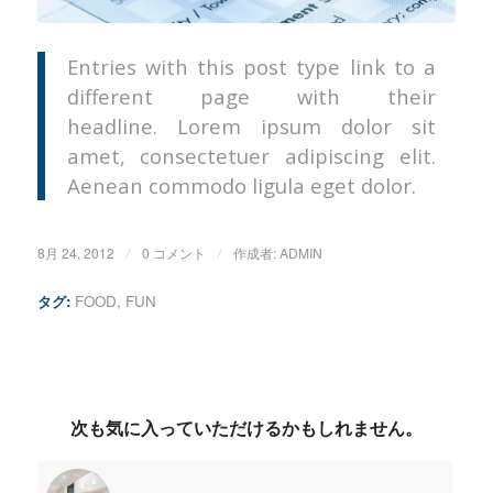
Entries with this post type link to a
different page with their
headline. Lorem ipsum dolor sit
amet, consectetuer adipiscing elit.
Aenean commodo ligula eget dolor.
8月 24, 2012
/
0 コメント
/
作成者:
ADMIN
タグ:
FOOD
,
FUN
次も気に入っていただけるかもしれません。