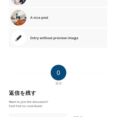
A nice post
Entry without preview image
0
返信
返信を残す
Want to join the discussion?
Feel free to contribute!