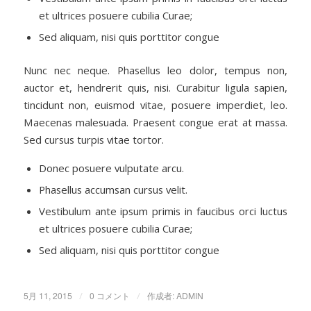
et ultrices posuere cubilia Curae;
Sed aliquam, nisi quis porttitor congue
Nunc nec neque. Phasellus leo dolor, tempus non,
auctor et, hendrerit quis, nisi. Curabitur ligula sapien,
tincidunt non, euismod vitae, posuere imperdiet, leo.
Maecenas malesuada. Praesent congue erat at massa.
Sed cursus turpis vitae tortor.
Donec posuere vulputate arcu.
Phasellus accumsan cursus velit.
Vestibulum ante ipsum primis in faucibus orci luctus
et ultrices posuere cubilia Curae;
Sed aliquam, nisi quis porttitor congue
5月 11, 2015
/
0 コメント
/
作成者:
ADMIN